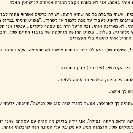
 אותי באמת, אני לא באמת מקבל תמורה אמיתית לנישואין האלה.
ית, אשתי מקבלת כל מה שהיא רוצה, יש לה כרטיס אשראי פתוח לבזבו
 צריכים לדאוג לעבוד על מנת ללמוד או לשרוד…"פשוט טעיתי בגדול 
תי, לא מעריכה אותי, וכל הרעל הזה גם טפטף לילדים…עכשיו אני תק
 מלהרגיש כשלון... פשוט תחושה מוחלטת של בזבוז החיים שלי, והכ
ב!, הטעות שלך היא לא בזה שבחרת מישהי לא מתאימה, אלא בעיקר ב
ותה על כולם, הוא מייחד אותה לעצמו.
כש לך אישה.
יה לך לארוסה, אפשר להגיד שזה סוג של רכישה".חייכתי, ידעתי שזה
ה הזאת הייתה 'נפילה'. אני יודע בדיוק מה קורה עם עסקים שאני רו
עסקים שלי. חוצמזה ממש לא מקובל עלי המונח הזה שרכשתי אותה. מ
י.