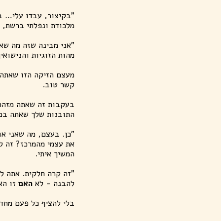
"בקיצור, עבדו עלי… בג
מלכודת ונפלתי ברשת, כ
"אני מבינה שזה מה שא
מהות הזוגיות והנישואי
מעצם הזיקה הזו שאתה 
קשר טוב.
בעקבות זה שאתה מזהה 
התובנות שלך שאתה במרכ
"כן. בעצם, מה שאני או
את עצמי מהמרכז? זה לא
המשיך איתי.
"זה קרה חלקית. אתה לא
להבנה - לא
האם
זו הא
בלי להציף כל פעם מחד