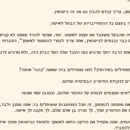
ק, צריך קודם להבין גם מה זה נישואין.
זו בעצם כל ההתחייבויות של הבעל לאישה.
זה שהבעל משעבד את עצמו לאשתו. ואז, אפשר להגיד שאתה לא קנית 
כבר נכנסים לנישואין, אתה צריך לגמרי להתמסר לאשתך", הסברתי ל
מת הרבה יותר מרגיש כמו העבד שלה ושל הבית הזה, ולא מרגיש לרגע
תחילים באירוסין? למה מתחילים בזה שאתה 'קונה' אותה?
ים לנקודת החיסרון הבסיסית שלהם.
ליפים שמנסים לכסות על החוסר שלהם, וכמובן שאי אפשר.
ת מתפתה להתחתן, זה מכל המחשבות ששותלים בו: אתה מסכן ולבד, 
את החיסרון שלך, לך תהיה בן אדם שלם, לך תקנה לך אישה.
המית. אתה מתחיל את הזיקה הזאת לאשתך ולמוסד הנישואין מתוך איז
להסביר.