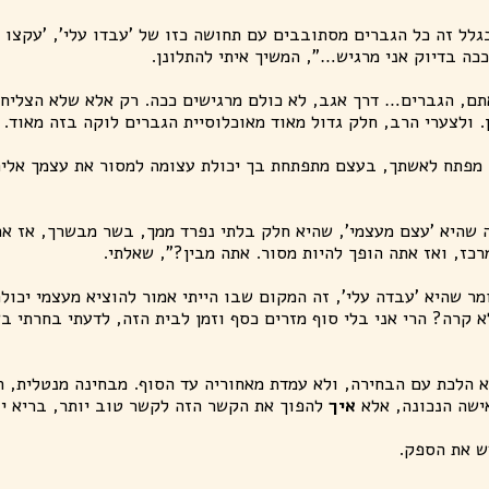
לל זה כל הגברים מסתובבים עם תחושה כזו של 'עבדו עלי', 'עקצו א
כה בדיוק אני מרגיש…", המשיך איתי להתלונן.
תם, הגברים… דרך אגב, לא כולם מרגישים ככה. רק אלא שלא הצליח
ן. ולצערי הרב, חלק גדול מאוד מאוכלוסיית הגברים לוקה בזה מאוד.
מפתח לאשתך, בעצם מתפתחת בך יכולת עצומה למסור את עצמך אליה
שהיא 'עצם מעצמי', שהיא חלק בלתי נפרד ממך, בשר מבשרך, אז את
ז, ואז אתה הופך להיות מסור. אתה מבין?", שאלתי.
מר שהיא 'עבדה עלי', זה המקום שבו הייתי אמור להוציא מעצמי יכול
 קרה? הרי אני בלי סוף מזרים כסף וזמן לבית הזה, לדעתי בחרתי ב
 הלכת עם הבחירה, ולא עמדת מאחוריה עד הסוף. מבחינה מנטלית, ה
ישה הנכונה, אלא
איך
להפוך את הקשר הזה לקשר טוב יותר, בריא יו
ש את הספק.