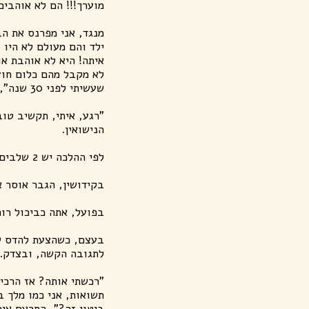
מוערך!!! הם לא אוהבים
מנגד, אני מפרנס את הב
ילד והם מעולם לא היו
איתה! היא לא אוהבת או
לא מקבל מהם כלום חוץ
שעשיתי לפני 30 שנה", התחיל איתי לתקוף בלי מעצורים
"רגע, איתי, תקשיב טו
הנישואין.
לפי ההלכה יש 2 שלבים בין הקידושין (אירוסין) לבין החתונה.
בקידושין, הגבר אוסר א
בפועל, אתה כביכול רו
בעצם, כשהצעת להדס שתה
לתגובה הקשה, ובצדק.
"רכשתי אותה? אז הרכיש
תשואות, אני כמו מלך ב
ביטוי זה?", התרעם אית