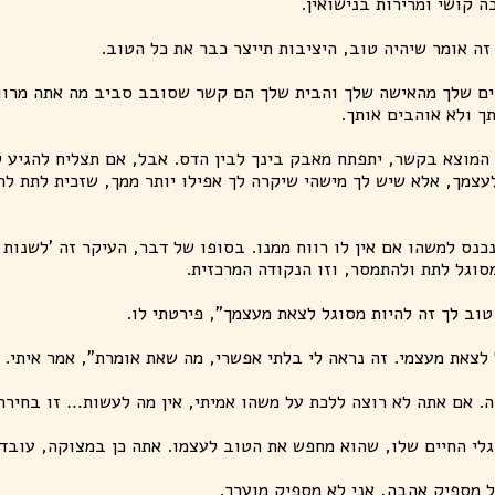
 קושי ומרירות בנישואין.
ה אומר שיהיה טוב, היציבות תייצר כבר את כל הטוב.
ים שלך מהאישה שלך והבית שלך הם קשר שסובב סביב מה אתה מרווי
תך ולא אוהבים אותך.
 המוצא בקשר, יתפתח מאבק בינך לבין הדס. אבל, אם תצליח להגיע 
עצמך, אלא שיש לך מישהי שיקרה לך אפילו יותר ממך, שזכית לתת לה
נס למשהו אם אין לו רווח ממנו. בסופו של דבר, העיקר זה 'לשנות 
סוגל לתת ולהתמסר, וזו הנקודה המרכזית.
טוב לך זה להיות מסוגל לצאת מעצמך", פירטתי לו.
לצאת מעצמי. זה נראה לי בלתי אפשרי, מה שאת אומרת", אמר איתי.
ה. אם אתה לא רוצה ללכת על משהו אמיתי, אין מה לעשות… זו בחיר
גלי החיים שלו, שהוא מחפש את הטוב לעצמו. אתה כן במצוקה, עוב
ל מספיק אהבה, אני לא מספיק מוערך.