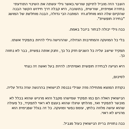
השבר הזה מוביל לתיקון שורשי.כאשר גילי עשתה את השינוי התודעתי
בחזרה אמיתית, שורשית, בתשובה, היא קבלה דרך חידוש הקשר הבנה
שהקיום שלה הוא מוחלט.וזו המתנה הכי גדולה, הבנה מוחלטת של המושג
"בחירה חופשית".
ככה גילי יכולה לבחור ביובל באמת.
בלי כל המועקה והמחויבות הגדולה, שהרגישה גילי להיות בתפקיד אשתו.
תפקיד שישב עליה כל השנים חזק כל כך, וחנק אותה נפשית, כבר לא נחווה
כך.
היא הגיעה לבחירה חופשית ואמיתית: להיות בעל ואשה זה נצחי
לסיכום,
נקודת המוצא מתחילה מזה שגילי נכנסה לנישואין בהרגשה שזה גדול עליה.
הנישואין האלה הם כמו תפקיד שמישהו מקבל והוא מרגיש שהוא בכלל לא
מוכשר לתפקיד ואז, מהלחץ שיגלו שהוא בעצם לא ראוי לתפקיד, כל פעולה
שהוא עושה מלווה בלחץ, עומס נפשי ומועקה. כל זה בגלל שפנימית הוא
מרגיש לא ראוי.
ככה נחווית ברית הנישואין כעול מגביל.