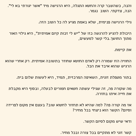
והנה, כשהשבר קרה והחטא התגלה, היא הרגישה מיד "אשר יגורתי בא לי".
הנה, צדקתי. הטוב נגמר.
גילי הרגישה פנימית, שלא באמת מגיע לה כל הטוב הזה.
היכולת להגיע להרגשה כזו של "יש לי זכות קיום אמיתית", היא גילוי האור
מתוך החושך.בלי קשר למעשים,
את קיימת.
החוויה הזו שמורה רק לאדם החוטא שחוזר בתשובה אמיתית. רק אחרי שהוא
הרגיש שהוא איבד את הכל.
בתור מטפלת זוגית, השאיפה המרכזית, תמיד, היא לעשות שלום בית.
מה שקורה פה, זה שגילי עשתה חטאים חמורים לבעלה, ובסוף היא מקבלת
את חייה איתו בחזרה.
אז מה קורה פה? למה שהיא לא תחזור לחטוא שוב? בעצם אין מקום לפרידה
וסיום? הקשר הוא ניצחי בכל מחיר?
ודאי שיש מקום לסיום הקשר.
קשר זוגי לא מתקיים בכל צורה ובכל מחיר.