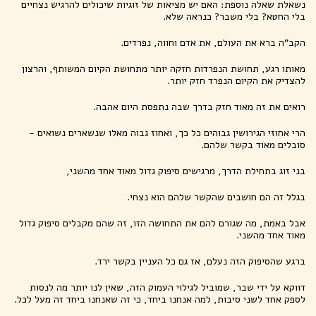
נשאלת שאלה נוספת: האם יש מציאות של זוגיות שיכולים להרגיש נצחיים
בלי החטא? בלי משבר? כנראה שלא.
הקב"ה ברא את העולם, את אדם וחווה, נפרדים.
מאותו רגע, תחושת הנפרדות חזקה יותר מתחושת הקיום המשותף, והרצון
להצדיק את הקיום הנפרד חזק יותר.
רואים את זה מאוד חזק בדרך שבה נתפסת היום אהבה.
הרי אחוזי הגירושין גבוהים כל כך, ואחוז גבוה מאלו שנשארים נשואים -
סובלים מאוד בקשר שלהם.
בני זוג בתחילת הדרך, מרגישים סיפוק גדול מאוד אחד מהשני,
בגלל זה הם חושבים שהקשר שלהם הוא נצחי.
אבל באמת, מה שגורם להם את התחושה הזו, זה שהם מקבלים סיפוק גדול
מאוד אחד מהשני.
ברגע שהסיפוק הזה נעלם, אז גם כל העניין בקשר ירד.
דווקא על ידי שבר, שמוביל לגילוי העמוק הזה, שאין לנו יותר מה לנסות
לספק אחד לשני סיבות, למה אנחנו ביחד, כי זה שאנחנו ביחד זה מעל לכל.