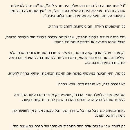
"כל אחד שהיה גדל בבית כמו שלי, היה מגיע לזה", או "גם יובל לא טלית
שכולה תכלת, אני לא היחידה שלא בסדר פה", או "איך שהתגלה הכל מיד
ביקשתי סליחה, ואני לא מסתירה יותר כלום בינינו".
כל המשפטים האלה, הם ניסיונות להתנער מהרע.
גילי היתה חייבת לעבור תהליך, שבו היתה צריכה לעמוד מול מעשיה הרעים,
מבלי שהיא תתנער או תקטין אותם ולו במעט.
רק אחרי מהלך ארוך קשה וכואב, כשגילי שיחררה את מנגנוני ההגנה הלא
יעילים והביטה ברע כפי שהוא, היא הצליחה לשהות בחלל הפנוי, והרגישה
את כוח הבחירה שבתוכה.
כלומר, היא הבינה במעמקי נפשה את האמת הכואבת: שהיא בחרה לחטוא.
לא נגררה לזה, לא הובלה לזה, אלא בחרה.
ואז היא עברה לשלב שני, הכרחי, שמגיע רק אחרי ההבנה שהיא בחרה
לעשות את כל הרע הזה, והוא: ההבנה שאין לה זכות קיום בקשר.
לאחר מעשה קשה כל כך, כל בחירה של יובל לפנות אליה או לאפשר לה
לתקן, זה נס עצום
.
רק לאחר שני שלבים אלה החל התהליך האמיתי של חזרה בתשובה מול