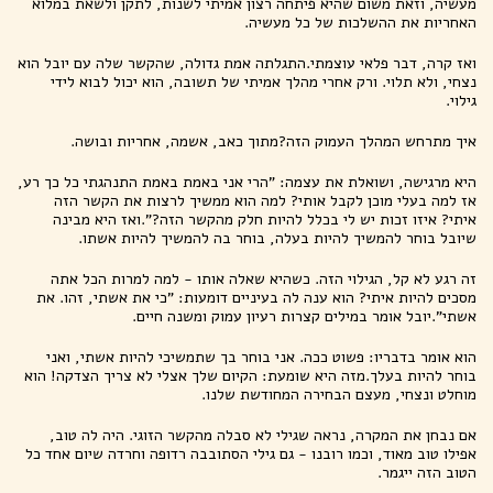
מעשיה, וזאת משום שהיא פיתחה רצון אמיתי לשנות, לתקן ולשאת במלוא
האחריות את ההשלכות של כל מעשיה.
ואז קרה, דבר פלאי עוצמתי.התגלתה אמת גדולה, שהקשר שלה עם יובל הוא
נצחי, ולא תלוי. ורק אחרי מהלך אמיתי של תשובה, הוא יכול לבוא לידי
גילוי.
איך מתרחש המהלך העמוק הזה?מתוך כאב, אשמה, אחריות ובושה.
היא מרגישה, ושואלת את עצמה: "הרי אני באמת באמת התנהגתי כל כך רע,
אז למה בעלי מוכן לקבל אותי? למה הוא ממשיך לרצות את הקשר הזה
איתי? איזו זכות יש לי בכלל להיות חלק מהקשר הזה?".ואז היא מבינה
שיובל בוחר להמשיך להיות בעלה, בוחר בה להמשיך להיות אשתו.
זה רגע לא קל, הגילוי הזה. כשהיא שאלה אותו - למה למרות הכל אתה
מסכים להיות איתי? הוא ענה לה בעיניים דומעות: "כי את אשתי, זהו. את
אשתי".יובל אומר במילים קצרות רעיון עמוק ומשנה חיים.
הוא אומר בדבריו: פשוט ככה. אני בוחר בך שתמשיכי להיות אשתי, ואני
בוחר להיות בעלך.מזה היא שומעת: הקיום שלך אצלי לא צריך הצדקה! הוא
מוחלט ונצחי, מעצם הבחירה המחודשת שלנו.
אם נבחן את המקרה, נראה שגילי לא סבלה מהקשר הזוגי. היה לה טוב,
אפילו טוב מאוד, וכמו רובנו - גם גילי הסתובבה רדופה וחרדה שיום אחד כל
הטוב הזה ייגמר.