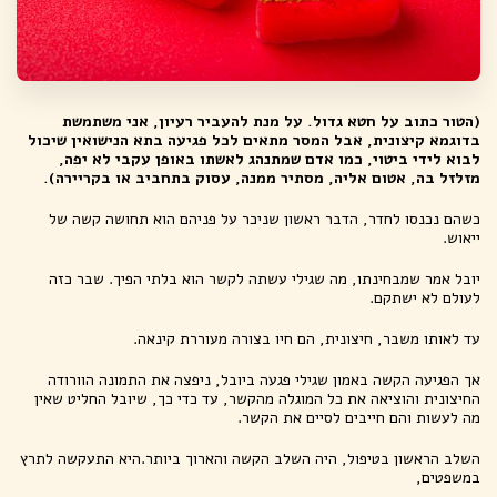
(הטור כתוב על חטא גדול. על מנת להעביר רעיון, אני משתמשת
בדוגמא קיצונית, אבל המסר מתאים לכל פגיעה בתא הנישואין שיכול
לבוא לידי ביטוי, כמו אדם שמתנהג לאשתו באופן עקבי לא יפה,
מזלזל בה, אטום אליה, מסתיר ממנה, עסוק בתחביב או בקריירה).
כשהם נכנסו לחדר, הדבר ראשון שניכר על פניהם הוא תחושה קשה של
ייאוש.
יובל אמר שמבחינתו, מה שגילי עשתה לקשר הוא בלתי הפיך. שבר כזה
לעולם לא ישתקם.
עד לאותו משבר, חיצונית, הם חיו בצורה מעוררת קינאה.
אך הפגיעה הקשה באמון שגילי פגעה ביובל, ניפצה את התמונה הוורודה
החיצונית והוציאה את כל המוגלה מהקשר, עד כדי כך, שיובל החליט שאין
מה לעשות והם חייבים לסיים את הקשר.
השלב הראשון בטיפול, היה השלב הקשה והארוך ביותר.היא התעקשה לתרץ
במשפטים,