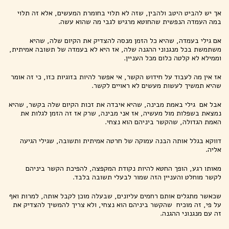
אך יש להביט היטב ולהבין, שזה לא תלוי בחומרת המעשים, אלא זה תלוי
במה העמדה הנפשית שהחוטא מרגיש לגבי מה שהוא עשה.
אם גילי בעמדה, שהיא כל הזמן מנסה להצדיק את הקיום שלה, שהיא
משתמשת בכל מנגנוני ההגנה שלה, אז היא לא בעמדה של תשובה אמיתית,
וממילא לא קלטה כלום מכל העניין.
אז אין מה לעבוד על חידוש הקשר, אי אפשר להיות בזוגיות כזו, כי זה אומר
שהיא תמשיך לעשות מעשים לא ראויים לקשר.
אבל אם גילי באמת מבינה, שהיא איבדה את זכות הקיום שלה בקשר, שהיא
נמצאת בשפלות מול מעשיה, אז אני מבינה, שרק אז זה הזמן לגלות את
האמת הגדולה, שהקשר ביניהם הוא נצחי.
דווקא בגלל אותה הבנה עמוקה של חרטה אמיתית ותשובה, שגילי הגיעה
אליה.
מאותו רגע, הופך החטא להיות נקודת המקפצה, להפיכת הקשר ביניהם
לקשר מוחלט והעניין הזה שמור לבעלי תשובה בלבד.
שכאשר מתגלים אותם רחמים עליונים, שבעלה מוכן לקבל אותה, למרות ואף
על פי, זה מוכיח שהקשר ביניהם הוא נצחי, ולא צריך להמשיך להצדיק את
זה עם מנגנוני ההגנה.