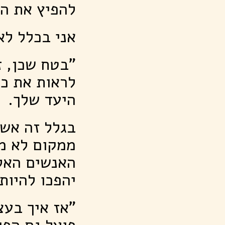
להפיץ את ה
אני בכלל לא
"בטח שכן, 
לראות את כ
היעד שלך.
בגלל זה אשת
ממקום לא מת
האנשים האל
יהפכו להיות
"אז איך בעצ
פועל גם הפו