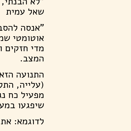
"לא הבנתי, 
שאל עמית
"אנסה להסב
אוטומטי שמז
מדי חזקים ו
המצב.
התנועה הזאת
(עלייה, התל
מפעיל כח נג
שיפגעו במע
לדוגמא: את