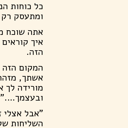
כל כוחות הנ
ומתעסק רק ב
אתה שוכח מא
איך קוראים 
הזה.
המקום הזה ל
אשתך, מזהה
מורידה לך א
ובעצמך…."
"אבל אצלי ז
השליחות שלי