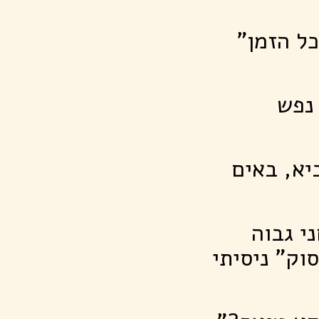
ל הזמן"
נפש
יא, באים
י גבוה
וק" ניסיתי