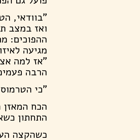
"בוודאי, הט
ואז במצב תק
ההפוכים: מ
מגיעה לאיזון
"אז למה אצל
הרבה פעמים
"כי הטרמוסט
הכח המאזן ה
התחתון כשא
כשהקצה העלי