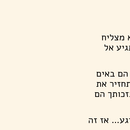
 מצליח
יע אל
 הם באים
חזיר את
כותך הם
גע… אז זה