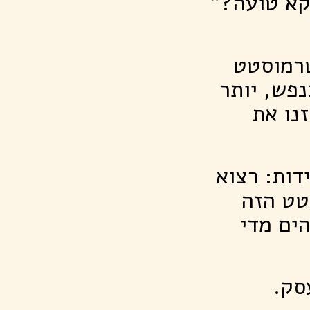
וקא טועה?"
טרמוסטט
פש, יותר
זנו את
דות: רצוא
טט הזה
הים מדי
סק.